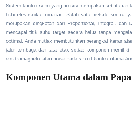
Sistem kontrol suhu yang presisi merupakan kebutuhan krusial dalam berbagai aplikasi elektronik modern, mulai dari peralatan industri berat hingga proyek
hobi elektronika rumahan. Salah satu metode kontrol y
merupakan singkatan dari Proportional, Integral, dan
mencapai titik suhu target secara halus tanpa mengal
optimal, Anda mutlak membutuhkan perangkat keras ata
jalur tembaga dan tata letak setiap komponen memiliki 
elektromagnetik atau noise pada sirkuit kontrol utama A
Komponen Utama dalam Papan