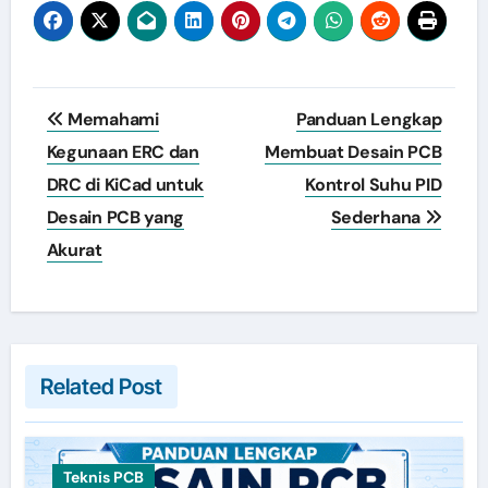
Post
Memahami
Panduan Lengkap
navigation
Kegunaan ERC dan
Membuat Desain PCB
DRC di KiCad untuk
Kontrol Suhu PID
Desain PCB yang
Sederhana
Akurat
Related Post
Teknis PCB