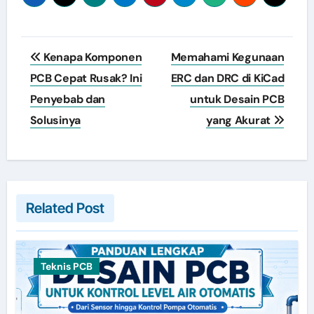
Post
Kenapa Komponen
Memahami Kegunaan
navigation
PCB Cepat Rusak? Ini
ERC dan DRC di KiCad
Penyebab dan
untuk Desain PCB
Solusinya
yang Akurat
Related Post
Teknis PCB