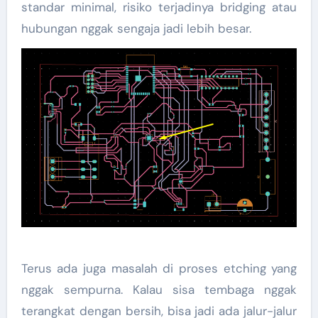
standar minimal, risiko terjadinya bridging atau
hubungan nggak sengaja jadi lebih besar.
Terus ada juga masalah di proses etching yang
nggak sempurna. Kalau sisa tembaga nggak
terangkat dengan bersih, bisa jadi ada jalur-jalur