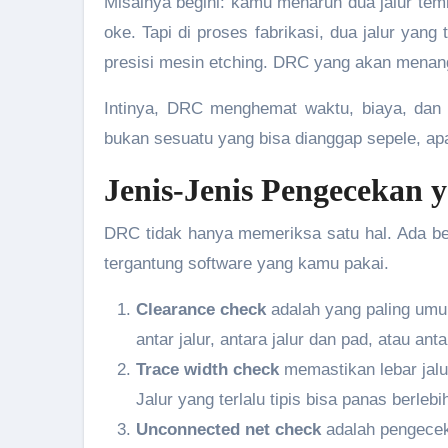
Misalnya begini: kamu menaruh dua jalur temb
oke. Tapi di proses fabrikasi, dua jalur yan
presisi mesin etching. DRC yang akan menangk
Intinya, DRC menghemat waktu, biaya, dan 
bukan sesuatu yang bisa dianggap sepele, a
Jenis-Jenis Pengecekan
DRC tidak hanya memeriksa satu hal. Ada beb
tergantung software yang kamu pakai.
Clearance check
adalah yang paling umu
antar jalur, antara jalur dan pad, atau ant
Trace width check
memastikan lebar jalu
Jalur yang terlalu tipis bisa panas berleb
Unconnected net check
adalah pengecek