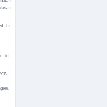
ihatan
atasan
i. Ini
r ini,
 PCB,
alir.