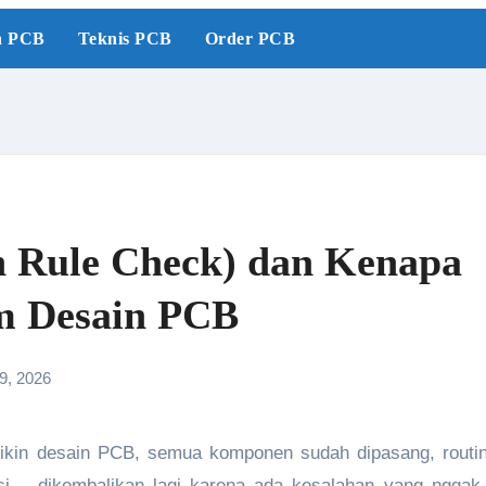
n PCB
Teknis PCB
Order PCB
n Rule Check) dan Kenapa
am Desain PCB
9, 2026
rikasi… dikembalikan lagi karena ada kesalahan yang ngga