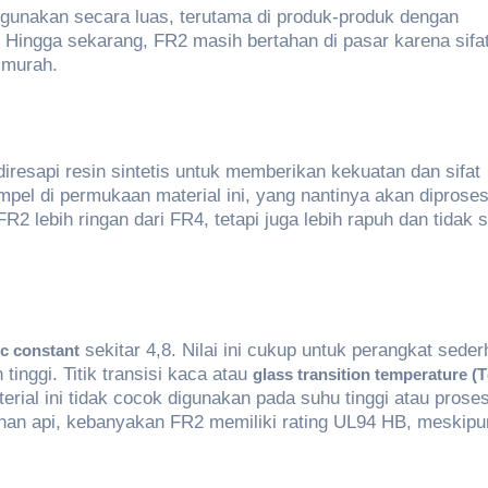
unakan secara luas, terutama di produk-produk dengan
. Hingga sekarang, FR2 masih bertahan di pasar karena sifa
 murah.
diresapi resin sintetis untuk memberikan kekuatan dan sifat
empel di permukaan material ini, yang nantinya akan diprose
FR2 lebih ringan dari FR4, tetapi juga lebih rapuh dan tidak 
sekitar 4,8. Nilai ini cukup untuk perangkat seder
ic constant
tinggi. Titik transisi kaca atau
glass transition temperature (T
erial ini tidak cocok digunakan pada suhu tinggi atau prose
hanan api, kebanyakan FR2 memiliki rating UL94 HB, meskipu