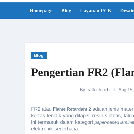
Skip
Homepage
Blog
Layanan PCB
Desai
to
content
Blog
Pengertian FR2 (Fl
By
raftech pcb
Aug 15,
FR2 atau
adalah jenis materi
Flame Retardant 2
kertas fenolik yang dilapisi resin sintetis, lal
ini termasuk dalam kategori
paper-based lamina
elektronik sederhana.