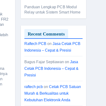
Panduan Lengkap PCB Modul
Relay untuk Sistem Smart Home
ak
, FR2
an
Recent Comments
lebih
Raftech PCB
on
Jasa Cetak PCB
Indonesia – Cepat & Presisi
Bagus Fajar Septiawan
on
Jasa
ena
Cetak PCB Indonesia – Cepat &
tnya
Presisi
an
an
raftech pcb
on
Cetak PCB Satuan
Murah & Berkualitas untuk
Kebutuhan Elektronik Anda