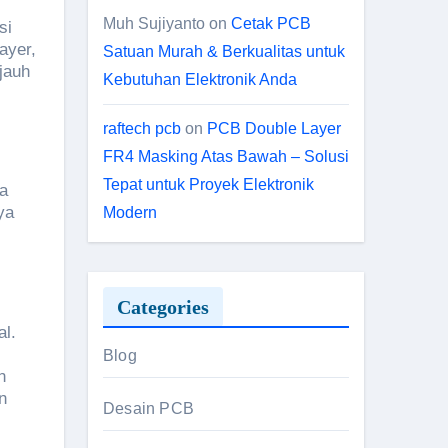
Muh Sujiyanto
on
Cetak PCB
si
ayer,
Satuan Murah & Berkualitas untuk
jauh
Kebutuhan Elektronik Anda
raftech pcb
on
PCB Double Layer
FR4 Masking Atas Bawah – Solusi
Tepat untuk Proyek Elektronik
ga
ya
Modern
Categories
al.
Blog
n
n
Desain PCB