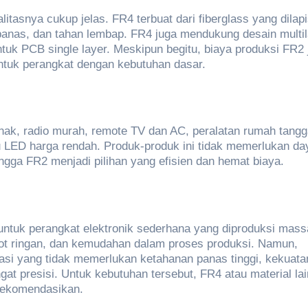
tasnya cukup jelas. FR4 terbuat dari fiberglass yang dilapi
n panas, dan tahan lembap. FR4 juga mendukung desain multil
k PCB single layer. Meskipun begitu, biaya produksi FR2 
 untuk perangkat dengan kebutuhan dasar.
anak, radio murah, remote TV dan AC, peralatan rumah tang
mpu LED harga rendah. Produk-produk ini tidak memerlukan da
ingga FR2 menjadi pilihan yang efisien dan hemat biaya.
ntuk perangkat elektronik sederhana yang diproduksi mass
ot ringan, dan kemudahan dalam proses produksi. Namun,
asi yang tidak memerlukan ketahanan panas tinggi, kekuata
gat presisi. Untuk kebutuhan tersebut, FR4 atau material lai
irekomendasikan.