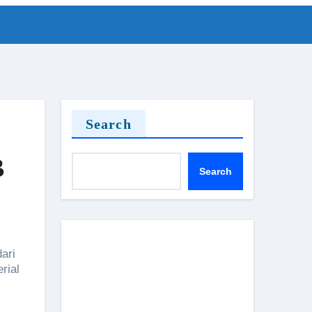
Search
B
Search
ari
rial