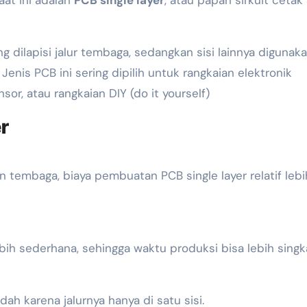
at ini adalah
PCB single layer
, atau papan sirkuit cetak
ng dilapisi jalur tembaga, sedangkan sisi lainnya digunak
nis PCB ini sering dipilih untuk rangkaian elektronik
or, atau rangkaian DIY (do it yourself)
r
 tembaga, biaya pembuatan PCB single layer relatif lebi
ebih sederhana, sehingga waktu produksi bisa lebih singk
ah karena jalurnya hanya di satu sisi.