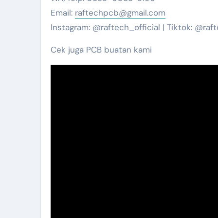
Email:
raftechpcb@gmail.com
Instagram: @raftech_official | Tiktok: @raf
Cek juga PCB buatan kami