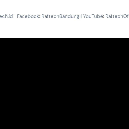
tech.id | Facebook: RaftechBandung | YouTube: RaftechOff