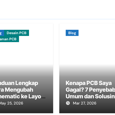
g
Desain PCB
Blog
yanan PCB
nduan Lengkap
Kenapa PCB Saya
ra Mengubah
Gagal? 7 Penyeba
hematic ke Layout
Umum dan Solusin
B Menggunakan
May 25, 2026
Mar 27, 2026
Cad