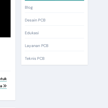
Blog
Desain PCB
Edukasi
Layanan PCB
Teknis PCB
ntuk
da