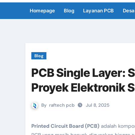
Skip
Homepage
Blog
Layanan PCB
Desa
to
content
Blog
PCB Single Layer: 
Proyek Elektronik 
By
raftech pcb
Jul 8, 2025
Printed Circuit Board (PCB)
adalah kompone