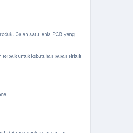
roduk. Salah satu jenis PCB yang
n
terbaik
untuk
kebutuhan
papan
sirkuit
ena:
ganda ini memungkinkan desain