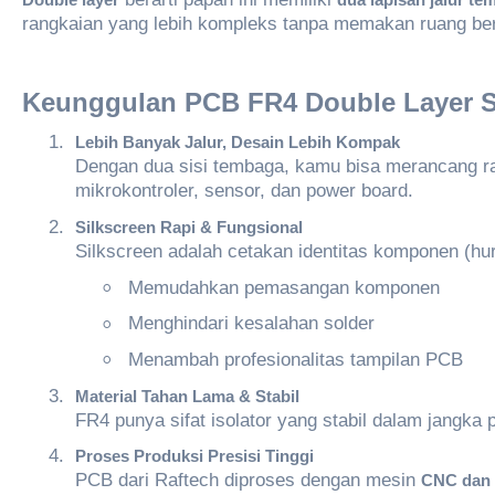
Double layer
dua
lapisan
jalur
te
rangkaian yang lebih kompleks tanpa memakan ruang ber
Keunggulan
PCB FR4 Double Layer S
1.
Lebih
Banyak Jalur, Desain
Lebih
Kompak
Dengan dua sisi tembaga, kamu bisa merancang ran
mikrokontroler, sensor, dan power board.
2.
Silkscreen Rapi &
Fungsional
Silkscreen adalah cetakan identitas komponen (hur
◦
Memudahkan pemasangan komponen
◦
Menghindari kesalahan solder
◦
Menambah profesionalitas tampilan PCB
3.
Material Tahan Lama & Stabil
FR4 punya sifat isolator yang stabil dalam jangk
4.
Proses
Produksi
Presisi
Tinggi
PCB dari Raftech diproses dengan mesin
CNC dan 