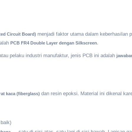
menjadi faktor utama dalam keberhasilan p
ed Circuit Board)
dalah
.
PCB FR4 Double Layer dengan Silkscreen
atau pelaku industri manufaktur, jenis PCB ini adalah
jawaba
dan resin epoksi. Material ini dikenal kar
rat
kaca
(fiberglass)
 baik)
— satu di sisi atas, satu lagi di sisi bawah. Lapisan 