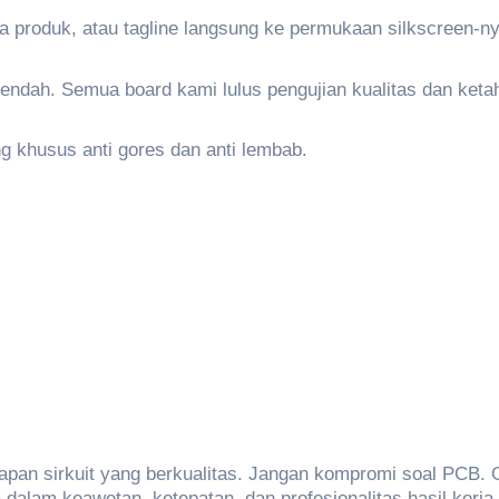
 produk, atau tagline langsung ke permukaan silkscreen-ny
endah. Semua board kami lulus pengujian kualitas dan keta
ng khusus anti gores dan anti lembab.
a papan sirkuit yang berkualitas. Jangan kompromi soal PCB
 dalam keawetan, ketepatan, dan profesionalitas hasil kerja