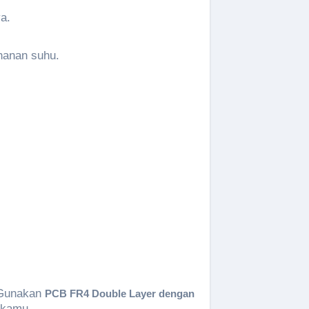
a.
hanan suhu.
. Gunakan
PCB FR4 Double Layer
dengan
 kamu.