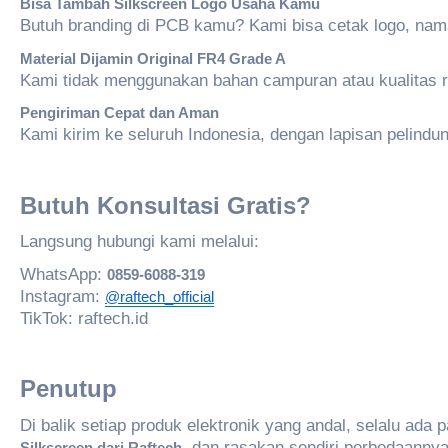
Bisa
Tambah
Silkscreen Logo Usaha Kamu
Butuh branding di PCB kamu? Kami bisa cetak logo, nama
Material
Dijamin
Original FR4 Grade A
Kami tidak menggunakan bahan campuran atau kualitas r
Pengiriman
Cepat
dan Aman
Kami kirim ke seluruh Indonesia, dengan lapisan pelindu
Butuh
Konsultasi
Gratis?
Langsung hubungi kami melalui:
WhatsApp:
0859-6088-319
Instagram:
@raftech_official
TikTok: raftech.id
Penutup
Di balik setiap produk elektronik yang andal, selalu ad
, dan rasakan sendiri perbedaannya
Silkscreen
dari
Raftech