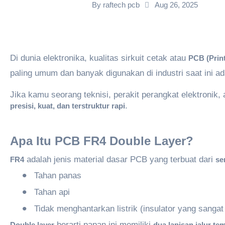
By
raftech pcb
Aug 26, 2025
Di dunia elektronika, kualitas sirkuit cetak atau
PCB (Print
paling umum dan banyak digunakan di industri saat ini a
Jika kamu seorang teknisi, perakit perangkat elektronik, 
.
presisi
,
kuat
, dan
terstruktur
rapi
Apa Itu PCB FR4 Double Layer?
adalah jenis material dasar PCB yang terbuat dari
FR4
se
•
Tahan panas
•
Tahan api
•
Tidak menghantarkan listrik (insulator yang sangat
berarti papan ini memiliki