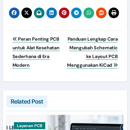
Post
Peran Penting PCB
Panduan Lengkap Cara
navigation
untuk Alat Kesehatan
Mengubah Schematic
Sederhana di Era
ke Layout PCB
Modern
Menggunakan KiCad
Related Post
Layanan PCB