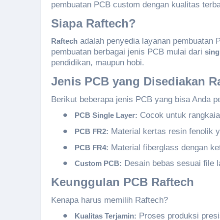
pembuatan PCB custom dengan kualitas terbai
Siapa
Raftech
?
adalah penyedia layanan pembuatan P
Raftech
pembuatan berbagai jenis PCB mulai dari
sing
pendidikan, maupun hobi.
Jenis PCB yang
Disediakan
R
Berikut beberapa jenis PCB yang bisa Anda pe
•
Cocok untuk rangkaian
PCB Single Layer:
•
Material kertas resin fenolik
PCB FR2:
•
Material fiberglass dengan ke
PCB FR4:
•
Desain bebas sesuai file 
Custom PCB:
Keunggulan
PCB
Raftech
Kenapa harus memilih Raftech?
•
Proses produksi presis
Kualitas
Terjamin
: