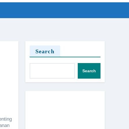
Search
Search
enting
yanan