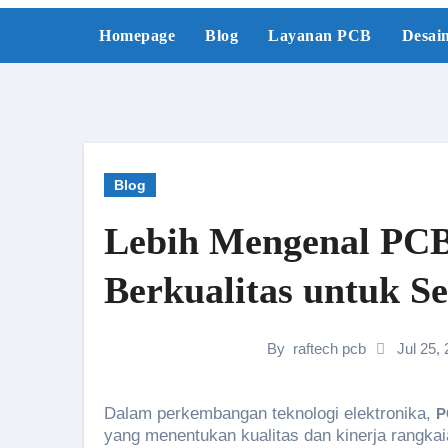
Skip
Homepage
Blog
Layanan PCB
Desai
to
content
Blog
Lebih Mengenal PCB
Berkualitas untuk 
By
raftech pcb
Jul 25,
Dalam perkembangan teknologi elektronika,
P
yang menentukan kualitas dan kinerja rangka