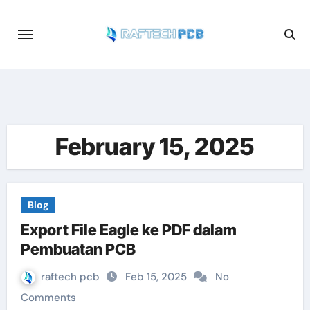
Skip
to
content
February 15, 2025
Blog
Export File Eagle ke PDF dalam
Pembuatan PCB
raftech pcb
Feb 15, 2025
No
Comments